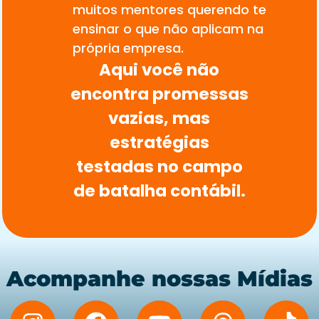
muitos mentores querendo te
ensinar o que não aplicam na
própria empresa.
Aqui você não
encontra promessas
vazias, mas
estratégias
testadas no campo
de batalha contábil.
Acompanhe nossas Mídias