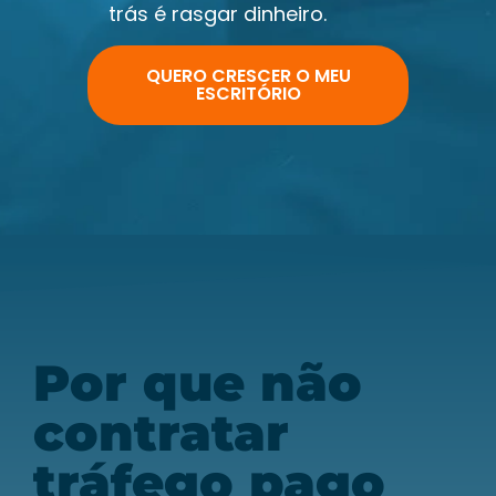
trás é rasgar dinheiro.
QUERO CRESCER O MEU
ESCRITÓRIO
Por que não
contratar
tráfego pago