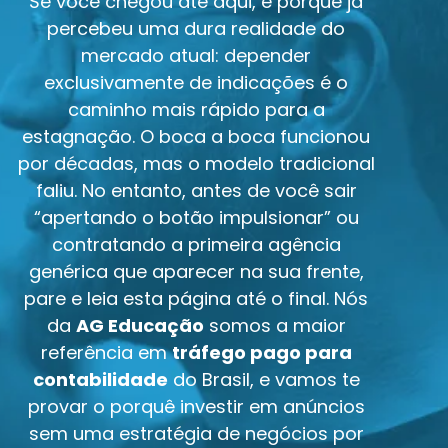
Se você chegou até aqui, é porque já
percebeu uma dura realidade do
mercado atual: depender
exclusivamente de indicações é o
caminho mais rápido para a
estagnação. O boca a boca funcionou
por décadas, mas o modelo tradicional
faliu.
No entanto, antes de você sair
“apertando o botão impulsionar” ou
contratando a primeira agência
genérica que aparecer na sua frente,
pare e leia esta página até o final. Nós
da
AG Educação
somos a maior
referência em
tráfego pago para
contabilidade
do Brasil, e vamos te
provar o porquê investir em anúncios
sem uma estratégia de negócios por