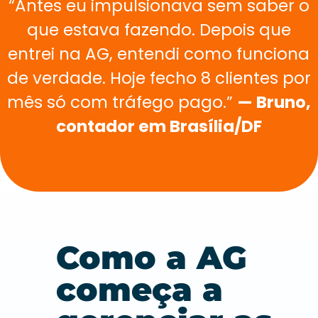
“Antes eu impulsionava sem saber o
que estava fazendo. Depois que
entrei na AG, entendi como funciona
de verdade. Hoje fecho 8 clientes por
mês só com tráfego pago.”
— Bruno,
contador em Brasília/DF
Como a AG
começa a