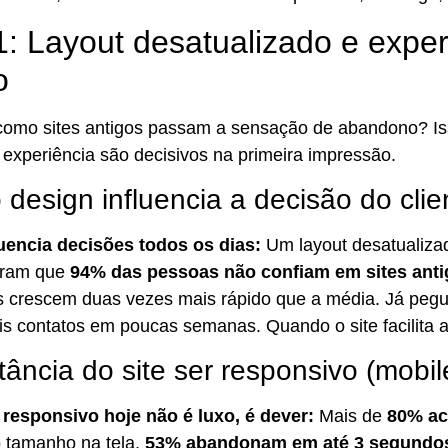
1: Layout desatualizado e exper
o
como sites antigos passam a sensação de abandono? Iss
 experiência são decisivos na primeira impressão.
design influencia a decisão do clie
uencia decisões todos os dias:
Um layout desatualizad
tram que
94% das pessoas não confiam em sites ant
s crescem duas vezes mais rápido que a média. Já pegue
 contatos em poucas semanas. Quando o site facilita a v
tância do site ser responsivo (mobile
 responsivo hoje não é luxo, é dever:
Mais de
80% ac
o tamanho na tela,
53% abandonam em até 3 segundo