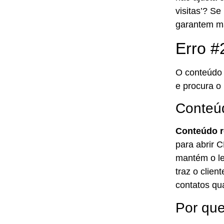
visitas’? Se
garantem ma
Erro #
O conteúdo 
e procura o 
Conteúd
Conteúdo r
para abrir 
mantém o le
traz o clie
contatos qua
Por qu