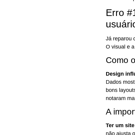
Erro #
usuári
Já reparou 
O visual e a
Como o 
Design infl
Dados mos
bons layout
notaram mais
A impor
Ter um site
não ajusta 