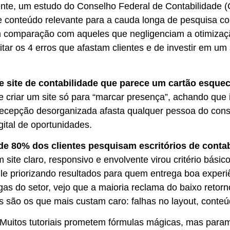
nte, um estudo do Conselho Federal de Contabilidade (C
e conteúdo relevante para a cauda longa de pesquisa 
 comparação com aqueles que negligenciam a otimizaç
vitar os 4 erros que afastam clientes e de investir em um
e site de contabilidade que parece um cartão esque
 criar um site só para “marcar presença”, achando que i
cepção desorganizada afasta qualquer pessoa do consul
gital de oportunidades.
de 80% dos clientes pesquisam escritórios de contab
m site claro, responsivo e envolvente virou critério bási
e priorizando resultados para quem entrega boa experi
gas do setor, vejo que a maioria reclama do baixo retor
s são os que mais custam caro: falhas no layout, conteú
Muitos tutoriais prometem fórmulas mágicas, mas param 