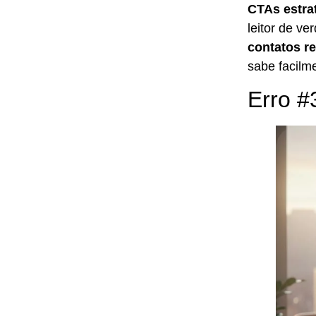
CTAs estra
leitor de v
contatos r
sabe facilme
Erro #