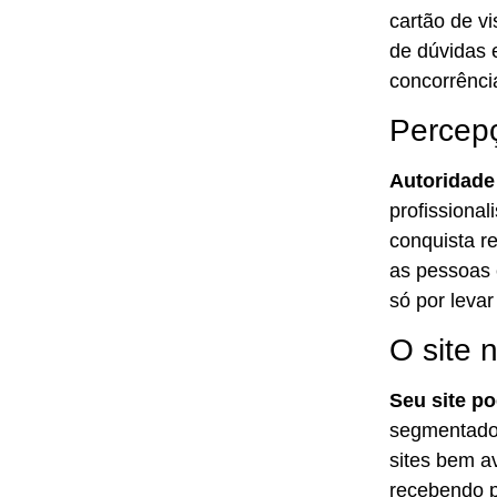
cartão de vi
de dúvidas e
concorrênci
Percepç
Autoridade
profissiona
conquista r
as pessoas 
só por levar
O site 
Seu site po
segmentados
sites bem a
recebendo p