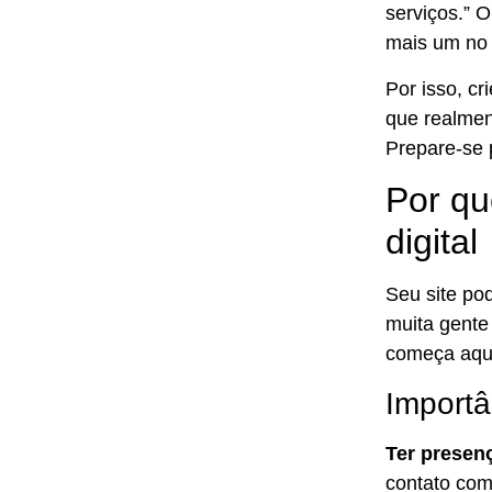
serviços.” O
mais um no
Por isso, cr
que realmen
Prepare-se 
Por qu
digital
Seu site pod
muita gente 
começa aqu
Importâ
Ter presenç
contato com