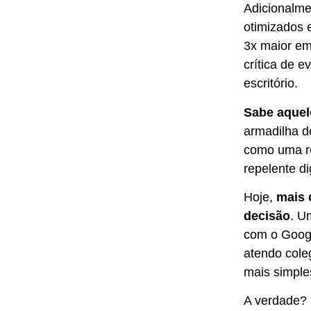
Adicionalme
otimizados 
3x maior em
crítica de e
escritório.
Sabe aquel
armadilha de
como uma re
repelente di
Hoje,
mais 
decisão
. U
com o Googl
atendo cole
mais simple
A verdade? 